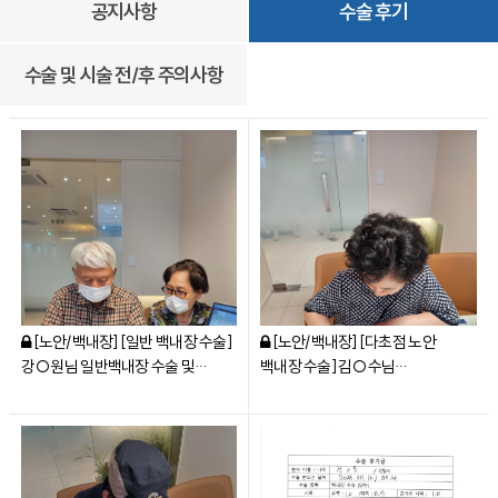
공지사항
수술 후기
수술 및 시술 전/후 주의사항
[노안/백내장] [일반 백내장 수술]
[노안/백내장] [다초점 노안
강○원님 일반백내장 수술 및
백내장 수술] 김○수님
아이핸스렌즈(Eyhance -toric)
아티스심비오스(ARTIS
후기
symbiose) 렌즈 후기