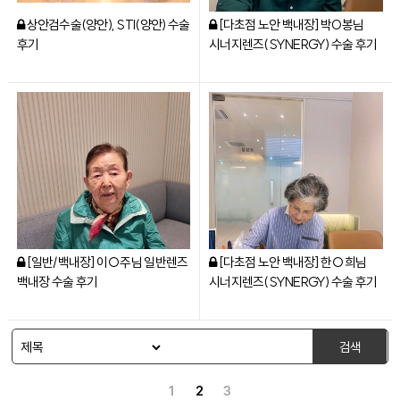
상안검수술(양안), STI(양안) 수술
[다초점 노안 백내장] 박O봉님
후기
시너지렌즈(SYNERGY) 수술 후기
[일반/백내장] 이○주님 일반렌즈
[다초점 노안 백내장] 한○희님
백내장 수술 후기
시너지렌즈(SYNERGY) 수술 후기
검색
1
2
3